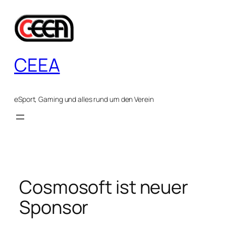
Zum
Inhalt
springen
CEEA
eSport, Gaming und alles rund um den Verein
Cosmosoft ist neuer
Sponsor