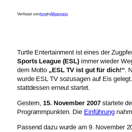
Verfasst von
hng
in
Allgemein
Turtle Entertainment ist eines der Zugpf
Sports League (ESL)
immer wieder Wegb
dem Motto
„ESL TV ist gut für dich!“
. 
wurde ESL TV sozusagen auf Eis gelegt
stattdessen erneut startet.
Gestern,
15. November 2007
startete de
Programmpunkten. Die
Einführung
nahm 
Passend dazu wurde am 9. November 2