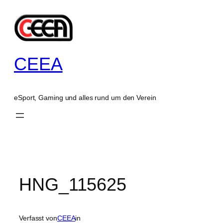
Zum
Inhalt
springen
CEEA
eSport, Gaming und alles rund um den Verein
HNG_115625
Verfasst von
CEEA
in