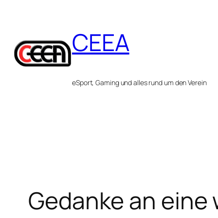
Zum
Inhalt
CEEA
springen
eSport, Gaming und alles rund um den Verein
Gedanke an eine