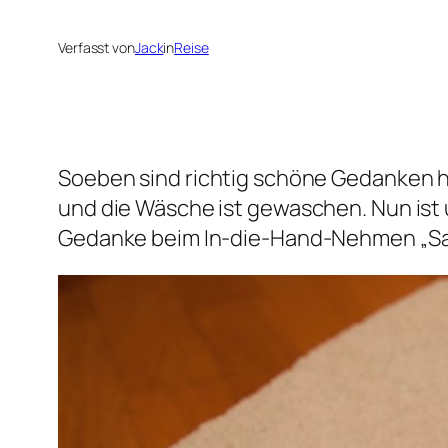
Verfasst von
Jack
in
Reise
Soeben sind richtig schöne Gedanken h
und die Wäsche ist gewaschen. Nun is
Gedanke beim In-die-Hand-Nehmen „San