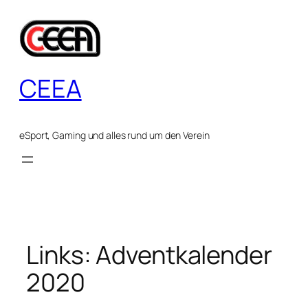
Zum
Inhalt
springen
CEEA
eSport, Gaming und alles rund um den Verein
Links: Adventkalender
2020