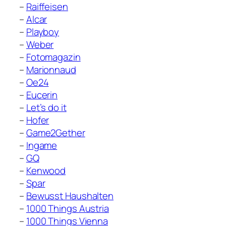
–
Raiffeisen
–
Alcar
–
Playboy
–
Weber
–
Fotomagazin
–
Marionnaud
–
Oe24
–
Eucerin
–
Let’s do it
–
Hofer
–
Game2Gether
–
Ingame
–
GQ
–
Kenwood
–
Spar
–
Bewusst Haushalten
–
1000 Things Austria
–
1000 Things Vienna