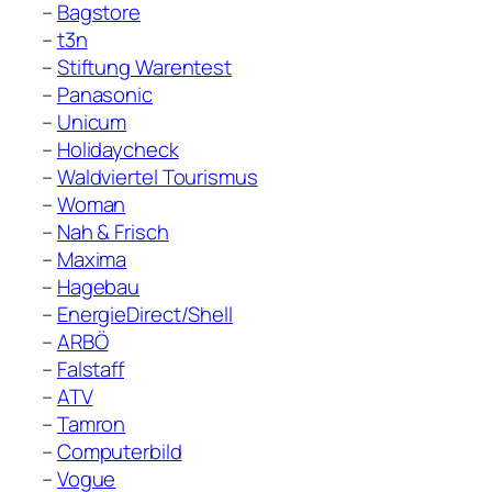
–
Bagstore
–
t3n
–
Stiftung Warentest
–
Panasonic
–
Unicum
–
Holidaycheck
–
Waldviertel Tourismus
–
Woman
–
Nah & Frisch
–
Maxima
–
Hagebau
–
EnergieDirect/Shell
–
ARBÖ
–
Falstaff
–
ATV
–
Tamron
–
Computerbild
–
Vogue