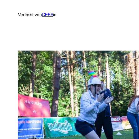
Verfasst von
CEEA
in