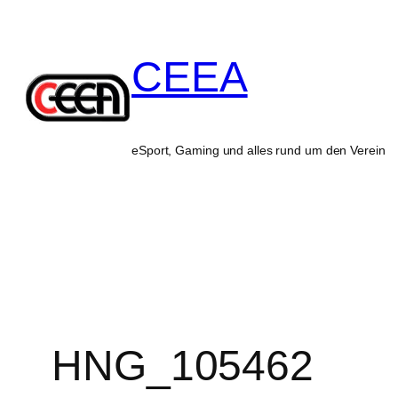
Zum
Inhalt
CEEA
springen
eSport, Gaming und alles rund um den Verein
HNG_105462