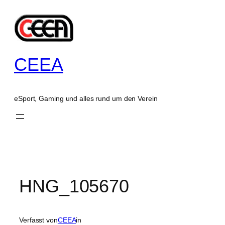
Zum
Inhalt
springen
CEEA
eSport, Gaming und alles rund um den Verein
HNG_105670
Verfasst von
CEEA
in