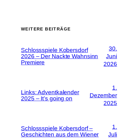
WEITERE BEITRÄGE
30.
Schlossspiele Kobersdorf
2026 – Der Nackte Wahnsinn
Juni
Premiere
2026
1.
Links: Adventkalender
Dezember
2025 – It’s going on
2025
1.
Schlossspiele Kobersdorf –
Geschichten aus dem Wiener
Juli