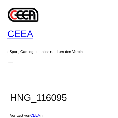
Zum
Inhalt
springen
CEEA
eSport, Gaming und alles rund um den Verein
HNG_116095
Verfasst von
CEEA
in