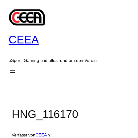
Zum
Inhalt
springen
CEEA
eSport, Gaming und alles rund um den Verein
HNG_116170
Verfasst von
CEEA
in