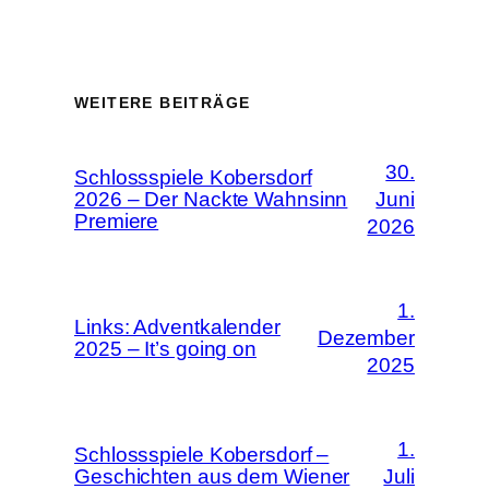
WEITERE BEITRÄGE
30.
Schlossspiele Kobersdorf
2026 – Der Nackte Wahnsinn
Juni
Premiere
2026
1.
Links: Adventkalender
Dezember
2025 – It’s going on
2025
1.
Schlossspiele Kobersdorf –
Geschichten aus dem Wiener
Juli