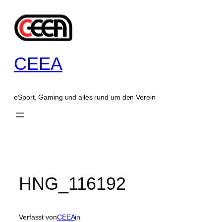
Zum
Inhalt
springen
CEEA
eSport, Gaming und alles rund um den Verein
HNG_116192
Verfasst von
CEEA
in