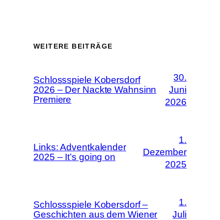
WEITERE BEITRÄGE
30.
Schlossspiele Kobersdorf
2026 – Der Nackte Wahnsinn
Juni
Premiere
2026
1.
Links: Adventkalender
Dezember
2025 – It’s going on
2025
1.
Schlossspiele Kobersdorf –
Geschichten aus dem Wiener
Juli