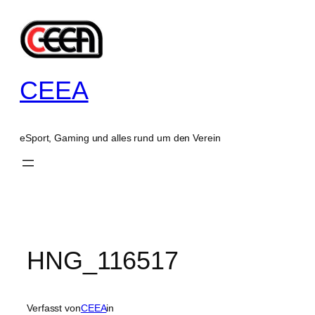
Zum
Inhalt
springen
CEEA
eSport, Gaming und alles rund um den Verein
HNG_116517
Verfasst von
CEEA
in