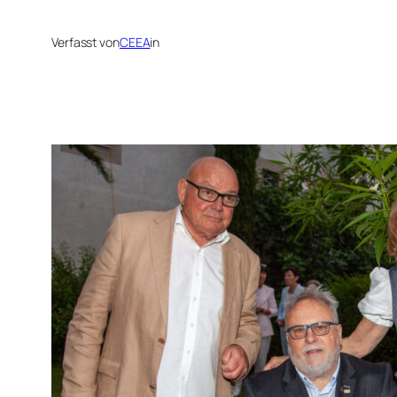
Verfasst von
CEEA
in