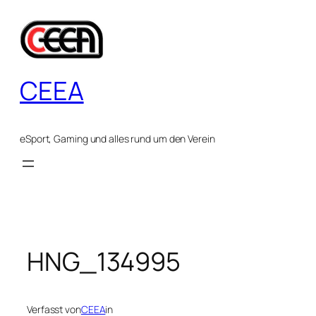
Zum
Inhalt
springen
CEEA
eSport, Gaming und alles rund um den Verein
HNG_134995
Verfasst von
CEEA
in