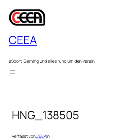
Zum
Inhalt
springen
CEEA
eSport, Gaming und alles rund um den Verein
HNG_138505
Verfasst von
CEEA
in