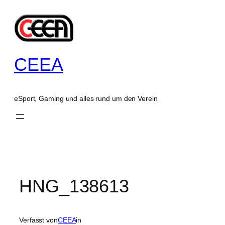
Zum
Inhalt
springen
CEEA
eSport, Gaming und alles rund um den Verein
HNG_138613
Verfasst von
CEEA
in