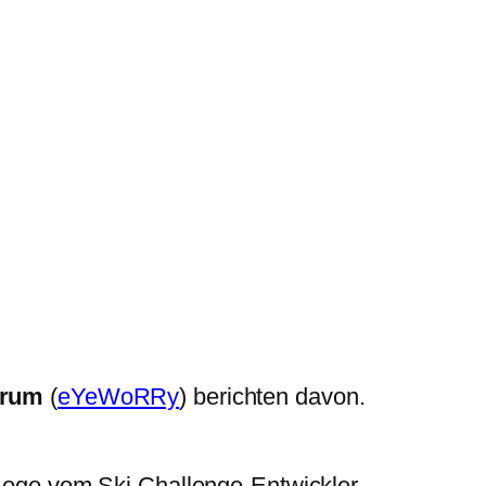
orum
(
eYeWoRRy
) berichten davon.
 Logo vom Ski Challenge-Entwickler