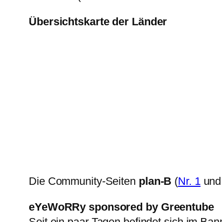
Übersichtskarte der Länder
Die Community-Seiten
plan-B
(
Nr. 1
un
eYeWoRRy sponsored by Greentube
Seit ein paar Tagen befindet sich im Ban