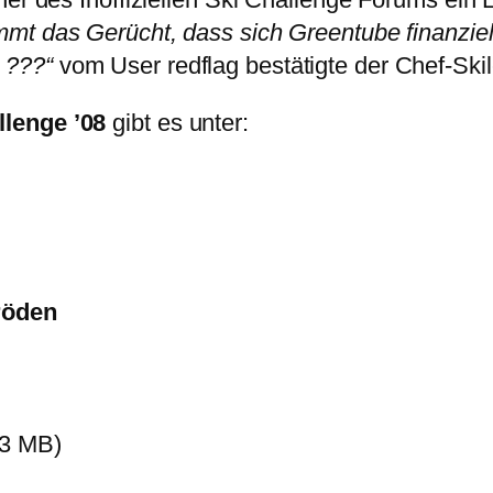
mmt das Gerücht, dass sich Greentube finanziel
 ???“
vom User redflag bestätigte der Chef-Ski
llenge ’08
gibt es unter:
röden
,3 MB)