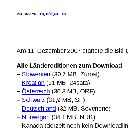
Verfasst von
hng
in
Allgemein
Am 11. Dezember 2007 startete die
Ski 
Alle Ländereditionen zum Download
–
Slowenien
(30,7 MB, Zurnal)
–
Kroation
(31 MB, 24sata)
–
Österreich
(36,3 MB, ORF)
–
Schweiz
(31,9 MB, SF)
–
Deutschland
(32 MB, Sevenone)
–
Norwegen
(34,1 MB, NRK)
– Kanada (derzeit noch kein Downloadli