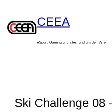
Zum
Inhalt
CEEA
springen
eSport, Gaming und alles rund um den Verein
Ski Challenge 08 