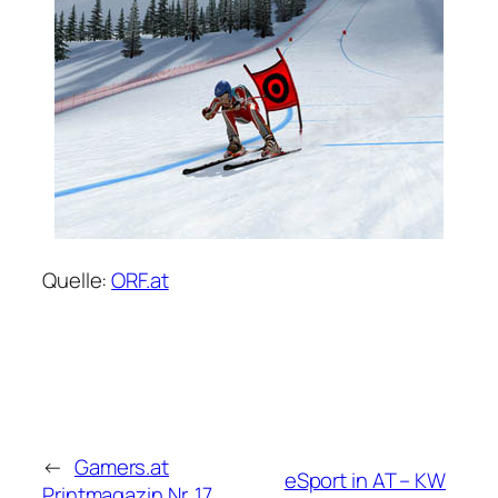
Quelle:
ORF.at
←
Gamers.at
eSport in AT – KW
Printmagazin Nr. 17