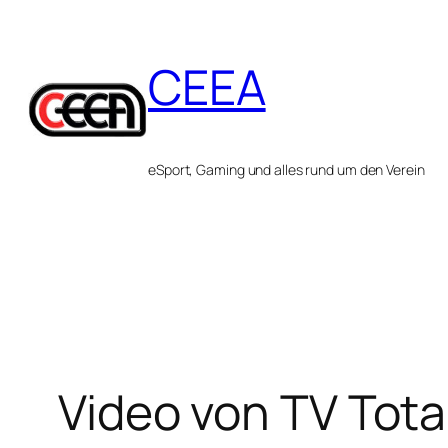
Zum
Inhalt
CEEA
springen
eSport, Gaming und alles rund um den Verein
Video von TV Tota