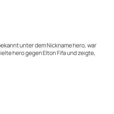
 bekannt unter dem Nickname hero, war
lte hero gegen Elton Fifa und zeigte,