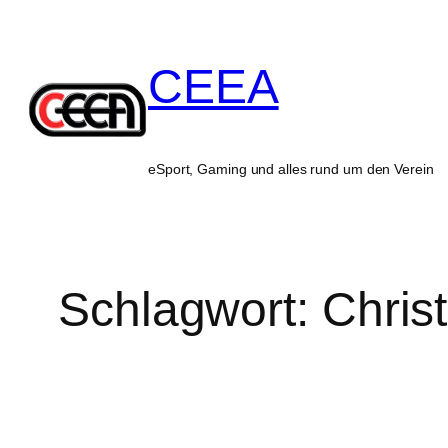
Zum
Inhalt
CEEA
springen
eSport, Gaming und alles rund um den Verein
Schlagwort:
Chris