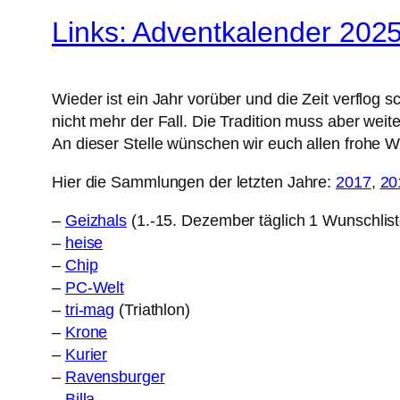
Links: Adventkalender 2025 
Wieder ist ein Jahr vorüber und die Zeit verflog s
nicht mehr der Fall. Die Tradition muss aber we
An dieser Stelle wünschen wir euch allen frohe 
Hier die Sammlungen der letzten Jahre:
2017
,
20
–
Geizhals
(1.-15. Dezember täglich 1 Wunschlist
–
heise
–
Chip
–
PC-Welt
–
tri-mag
(Triathlon)
–
Krone
–
Kurier
–
Ravensburger
–
Billa