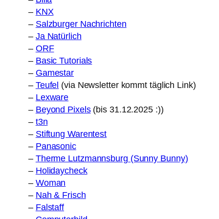
–
KNX
–
Salzburger Nachrichten
–
Ja Natürlich
–
ORF
–
Basic Tutorials
–
Gamestar
–
Teufel
(via Newsletter kommt täglich Link)
–
Lexware
–
Beyond Pixels
(bis 31.12.2025 :))
–
t3n
–
Stiftung Warentest
–
Panasonic
–
Therme Lutzmannsburg (Sunny Bunny)
–
Holidaycheck
–
Woman
–
Nah & Frisch
–
Falstaff