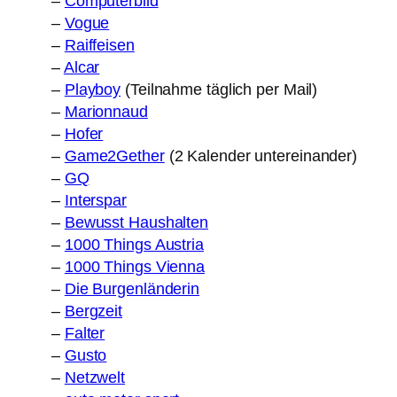
–
Computerbild
–
Vogue
–
Raiffeisen
–
Alcar
–
Playboy
(Teilnahme täglich per Mail)
–
Marionnaud
–
Hofer
–
Game2Gether
(2 Kalender untereinander)
–
GQ
–
Interspar
–
Bewusst Haushalten
–
1000 Things Austria
–
1000 Things Vienna
–
Die Burgenländerin
–
Bergzeit
–
Falter
–
Gusto
–
Netzwelt