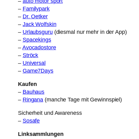
–
auto motor sport
–
Familypark
–
Dr. Oetker
–
Jack Wolfskin
–
Urlaubsguru
(diesmal nur mehr in der App)
–
Spacekings
–
Avocadostore
–
Ströck
–
Universal
–
Game7Days
Kaufen
–
Bauhaus
–
Ringana
(manche Tage mit Gewinnspiel)
Sicherheit und Awareness
–
Sosafe
Linksammlungen