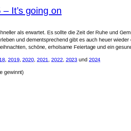
– It’s going on
chneller als erwartet. Es sollte die Zeit der Ruhe und Gem
iterleben und dementsprechend gibt es auch heuer wiede
Weihnachten, schöne, erholsame Feiertage und ein gesun
18
,
2019
,
2020
,
2021
,
2022
,
2023
und
2024
e gewinnt)